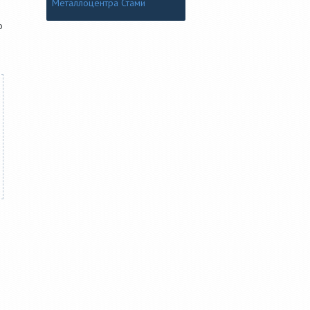
Металлоцентра Стами
о