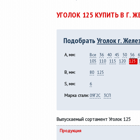
Услуги по продольной
36мм до
резке рулонной стали
полки от 
УГОЛОК 125 КУПИТЬ В Г.
толщиной от 0,25 до 8,0 мм,
сп 5, 09Г
из металла заказчика.
горячека
Подобрать
Уголок г. Жел
A, мм:
Все
36
40
45
50
56
6
105
110
115
120
125
B, мм:
80
125
S, мм:
6
Марка стали:
09Г2С
3СП
Выпускаемый сортамент Уголок 125
Продукция