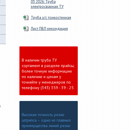
03 2026: Труба
электросварная ТУ
Труба э/с тонкостенная
Лист ПВЛ некондиция
В наличии труба ТУ
сортамент в разделе прайсы,
более точную информацию
по наличию и ценам у
точняйте у менеджеров по
телефону (343) 359 - 39 - 25
й
Высокая точность резки
штрипса – одно из главных
преимущества линий резки