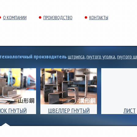
О КОМПАНИИ
ПРОИЗВОДСТВО
КОНТАКТЫ
отехнологичный производитель
штрипса
,
гнутого уголка
,
гнутого ш
ЛОК ГНУТЫЙ
ШВЕЛЛЕР ГНУТЫЙ
ЛИСТ
ок гнутый
Швеллер гнутый
Поперечная резка
полочный и
равнополочный и
листового ст
полочный (угол)
неравнополочный.
проката толщиной
 ширины полки от
Размеры ширины полки от
до 8,0мм, ши