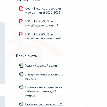
м, длиной
сечения. 46 размеров от ДУ
Сертификат соответствия
100мм>, в
15 до 219х9, от 20х20х1 до
уголок гнутый 2020-2023
змер для
160х160х9.
ГОСТ 19771-93 Уголок
гнутый равнополочный
ГОСТ 19772-93 Уголок
гнутый неравнополочный
Прайс-листы:
Услуги лазерной резки
Лазерная резка фасонного
проката
Изготовление изделий на
гибочном станке до 3
метров
Реализация остатков от 31