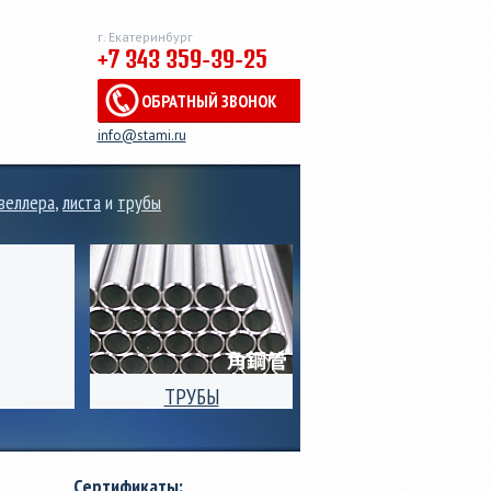
г. Екатеринбург
+7 343 359-39-25
ОБРАТНЫЙ ЗВОНОК
info@stami.ru
веллера
,
листа
и
трубы
ТРУБЫ
 рулонов,
Производство
ального
электросварных стальных
 от 0,3мм
труб квадратного,
Сертификаты:
риной от
прямоугольного и круглого