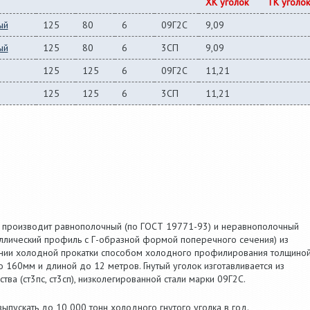
ХК уголок
ГК уголок
ый
125
80
6
09Г2С
9,09
ый
125
80
6
3СП
9,09
125
125
6
09Г2С
11,21
125
125
6
3СП
11,21
 производит равнополочный (по ГОСТ 19771-93) и неравнополочный
аллический профиль с Г-образной формой поперечного сечения) из
инии холодной прокатки способом холодного профилирования толщино
 160мм и длиной до 12 метров. Гнутый уголок изготавливается из
ва (ст3пс, ст3сп), низколегированной стали марки 09Г2С.
пускать до 10 000 тонн холодного гнутого уголка в год.