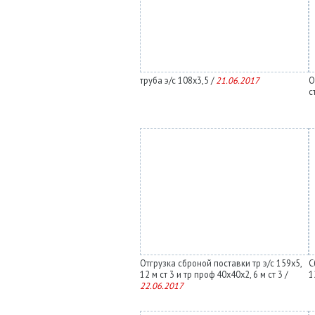
труба э/с 108х3,5 /
21.06.2017
О
с
Отгрузка сброной поставки тр э/с 159х5,
С
12 м ст 3 и тр проф 40х40х2, 6 м ст 3 /
1
22.06.2017