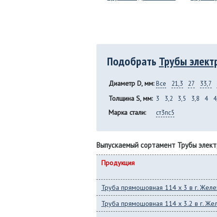
Подобрать
Трубы элект
Диаметр D, мм:
Все
21,3
27
33,7
Толщина S, мм:
3
3,2
3,5
3,8
4
4
Марка стали:
ст3пс5
Выпускаемый сортамент Трубы элек
Продукция
Труба прямошовная 114 x 3 в г. Же
Труба прямошовная 114 x 3.2 в г. Ж