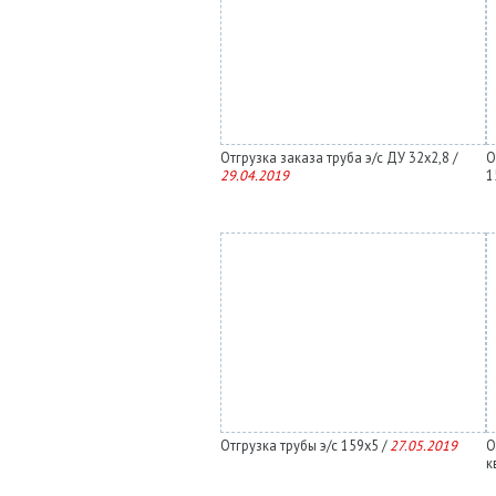
Отгрузка заказа труба э/с ДУ 32х2,8 /
О
29.04.2019
1
Отгрузка трубы э/с 159х5 /
27.05.2019
О
к