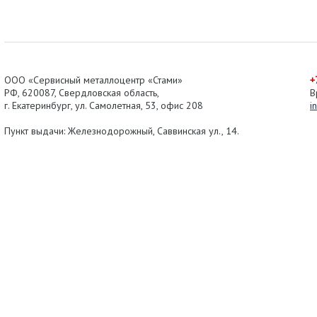
ООО «Сервисный металлоцентр «Стами»
+
РФ,
620087
,
Свердловская область
,
В
г.
Екатеринбург
, ул.
Самолетная, 53
,
офис 208
i
Пункт выдачи: Железнодорожный, Саввинская ул., 14.