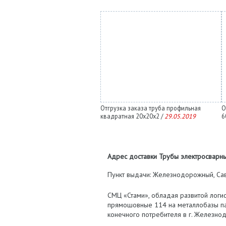
Отгрузка заказа труба профильная
О
квадратная 20х20х2 /
29.05.2019
6
Адрес доставки Трубы электросварны
Пункт выдачи: Железнодорожный, Савв
СМЦ «Стами», обладая развитой логи
прямошовные 114 на металлобазы па
конечного потребителя в г. Железно