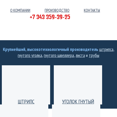
О КОМПАНИИ
ПРОИЗВОДСТВО
КОНТАКТЫ
+7 343 359-39-25
Крупнейший, высокотехнологичный производитель
штрипса
,
гнутого уголка
,
гнутого швеллера
,
листа
и
трубы
ШТРИПС
УГОЛОК ГНУТЫЙ
Производство штрипс
Уголок гнутый
(лента) толщиной от 0,25
равнополочный и