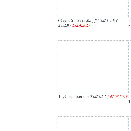
Сборный заказ туба ДУ 15х2,8 и ДУ
Т
25х2,8 /
18.04.2019
м
Труба профильная 25х25х1,5 /
07.05.2019
П
1