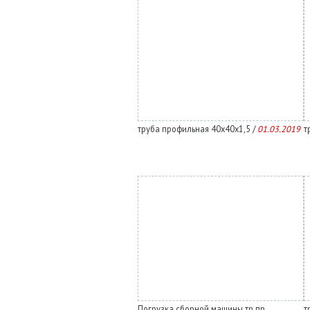
труба профильная 40х40х1,5 /
01.03.2019
т
Погрузка сборной машины тр пр
т