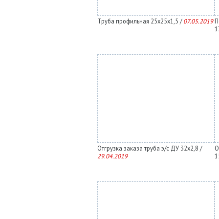
Труба профильная 25х25х1,5 /
07.05.2019
П
1
Отгрузка заказа труба э/с ДУ 32х2,8 /
О
29.04.2019
1