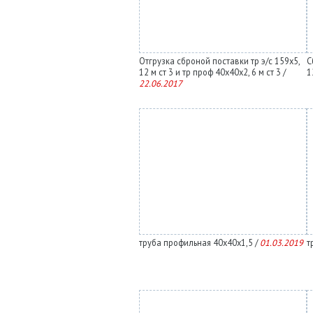
Отгрузка сброной поставки тр э/с 159х5,
С
12 м ст 3 и тр проф 40х40х2, 6 м ст 3 /
1
22.06.2017
труба профильная 40х40х1,5 /
01.03.2019
т