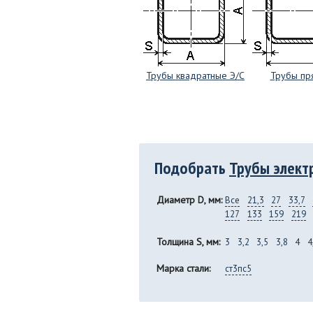
Трубы квадратные Э/С
Трубы пр
Подобрать
Трубы элект
Диаметр D, мм:
Все
21,3
27
33,7
127
133
159
219
Толщина S, мм:
3
3,2
3,5
3,8
4
4
Марка стали:
ст3пс5