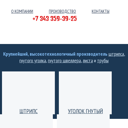
О КОМПАНИИ
ПРОИЗВОДСТВО
КОНТАКТЫ
+7 343 359-39-25
Крупнейший, высокотехнологичный производитель
штрипса
,
гнутого уголка
,
гнутого швеллера
,
листа
и
трубы
ШТРИПС
УГОЛОК ГНУТЫЙ
Производство штрипс
Уголок гнутый
(лента) толщиной от 0,25
равнополочный и