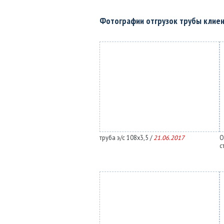
Фотографии отгрузок трубы клие
труба э/с 108х3,5 /
21.06.2017
О
с