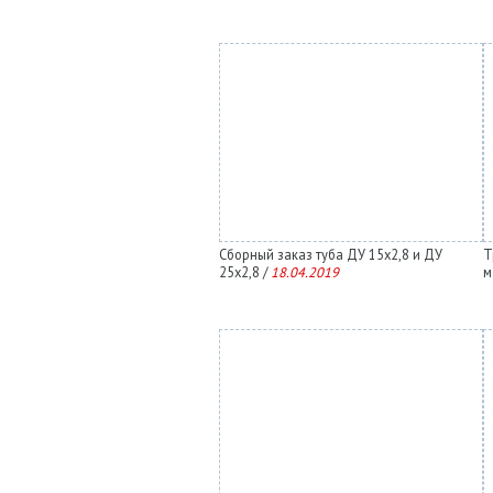
Сборный заказ туба ДУ 15х2,8 и ДУ
Т
25х2,8 /
18.04.2019
м