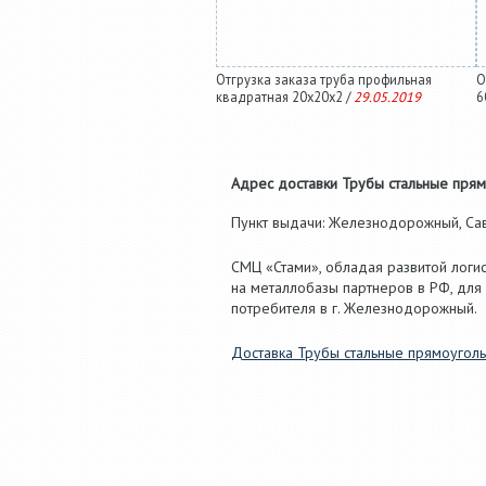
Отгрузка заказа труба профильная
О
квадратная 20х20х2 /
29.05.2019
6
Адрес доставки Трубы стальные прямо
Пункт выдачи: Железнодорожный, Савв
СМЦ «Стами», обладая развитой логи
на металлобазы партнеров в РФ, дл
потребителя в г. Железнодорожный.
Доставка Трубы стальные прямоугол