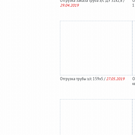
Отгрузка заказа труба э/с ДУ 32х2,8 /
О
29.04.2019
1
Отгрузка трубы э/с 159х5 /
27.05.2019
О
к