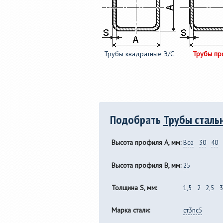
Трубы квадратные Э/С
Трубы пр
Подобрать
Трубы сталь
Высота профиля A, мм:
Все
30
40
Высота профиля B, мм:
25
Толщина S, мм:
1,5
2
2,5
3
Марка стали:
ст3пс5