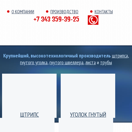
О КОМПАНИИ
ПРОИЗВОДСТВО
КОНТАКТЫ
+7 343 359-39-25
Крупнейший, высокотехнологичный производитель
штрипса
,
гнутого уголка
,
гнутого швеллера
,
листа
и
трубы
ШТРИПС
УГОЛОК ГНУТЫЙ
Производство штрипс
Уголок гнутый
(лента) толщиной от 0,25
равнополочный и