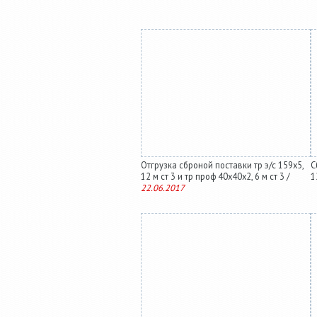
Отгрузка сброной поставки тр э/с 159х5,
С
12 м ст 3 и тр проф 40х40х2, 6 м ст 3 /
1
22.06.2017