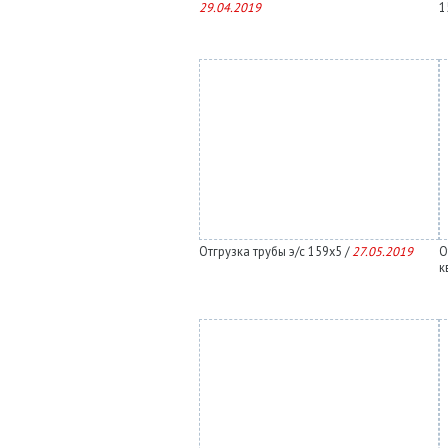
29.04.2019
1
Отгрузка трубы э/с 159х5 /
27.05.2019
О
к