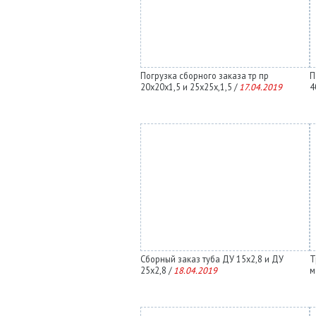
Погрузка сборного заказа тр пр
П
20х20х1,5 и 25х25х,1,5 /
17.04.2019
4
Сборный заказ туба ДУ 15х2,8 и ДУ
Т
25х2,8 /
18.04.2019
м