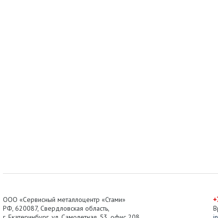
ООО «Сервисный металлоцентр «Стами»
+
РФ,
620087
,
Свердловская область
,
В
г.
Екатеринбург
, ул.
Самолетная, 53
,
офис 208
i