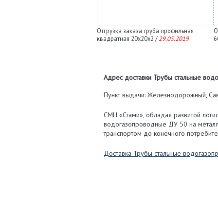
Отгрузка заказа труба профильная
О
квадратная 20х20х2 /
29.05.2019
6
Адрес доставки Трубы стальные водо
Пункт выдачи: Железнодорожный, Савв
СМЦ «Стами», обладая развитой логис
водогазопроводные ДУ 50 на металл
транспортом до конечного потребите
Доставка Трубы стальные водогазоп