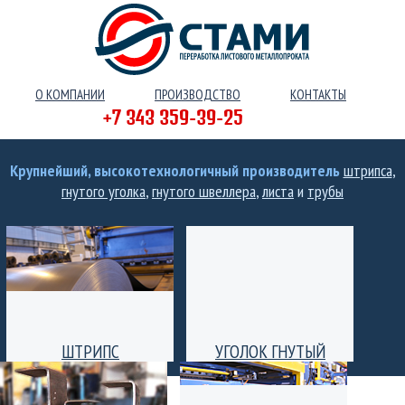
О КОМПАНИИ
ПРОИЗВОДСТВО
КОНТАКТЫ
+7 343 359-39-25
Крупнейший, высокотехнологичный производитель
штрипса
,
гнутого уголка
,
гнутого швеллера
,
листа
и
трубы
ШТРИПС
УГОЛОК ГНУТЫЙ
Производство штрипс
Уголок гнутый
(лента) толщиной от 0,25
равнополочный и