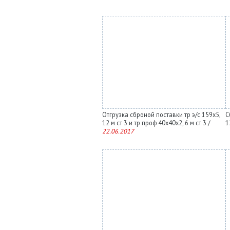
Отгрузка сброной поставки тр э/с 159х5,
С
12 м ст 3 и тр проф 40х40х2, 6 м ст 3 /
1
22.06.2017